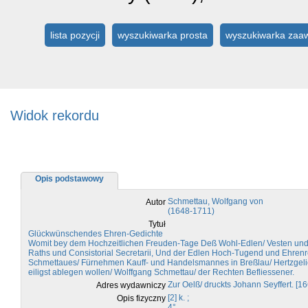
lista pozycji
wyszukiwarka prosta
wyszukiwarka za
Widok rekordu
Opis podstawowy
Schmettau, Wolfgang von
Autor
(1648-1711)
Tytuł
Glückwünschendes Ehren-Gedichte
Womit bey dem Hochzeitlichen Freuden-Tage Deß Wohl-Edlen/ Vesten und H
Raths und Consistorial Secretarii, Und der Edlen Hoch-Tugend und Ehre
Schmettaues/ Fürnehmen Kauff- und Handelsmannes in Breßlau/ Hertzgelieb
eiligst ablegen wollen/ Wolffgang Schmettau/ der Rechten Befliessener.
Zur Oelß/ druckts Johann Seyffert. [16
Adres wydawniczy
[2] k. ;
Opis fizyczny
4°.