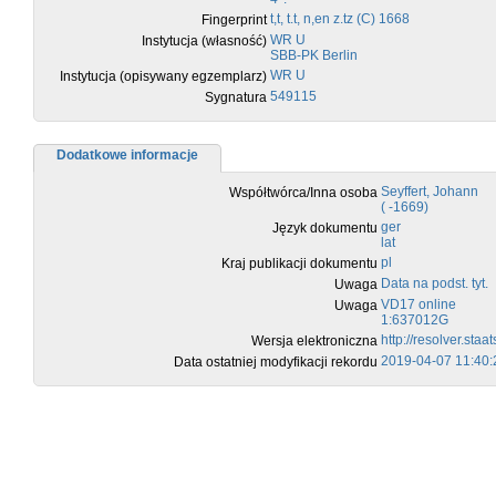
t,t, t.t, n,en z.tz (C) 1668
Fingerprint
WR U
Instytucja (własność)
SBB-PK Berlin
WR U
Instytucja (opisywany egzemplarz)
549115
Sygnatura
Dodatkowe informacje
Seyffert, Johann
Współtwórca/Inna osoba
( -1669)
ger
Język dokumentu
lat
pl
Kraj publikacji dokumentu
Data na podst. tyt.
Uwaga
VD17 online
Uwaga
1:637012G
http://resolver.st
Wersja elektroniczna
2019-04-07 11:40:
Data ostatniej modyfikacji rekordu