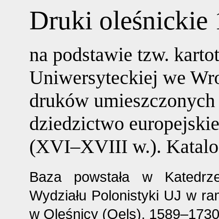
Druki oleśnicki
na podstawie tzw. kartot
Uniwersyteckiej we Wr
druków umieszczonych 
dziedzictwo europejski
(XVI–XVIII w.). Katalo
Baza powstała w Katedrz
Wydziału Polonistyki UJ w ra
w Oleśnicy (Oels), 1589–1730